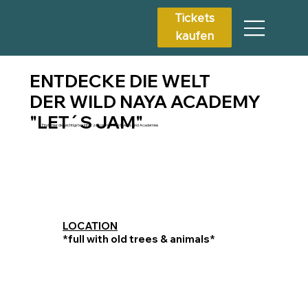
Tickets
kaufen
ENTDECKE DIE WELT
DER WILD NAYA ACADEMY
"LET´S JAM"
Finde hier die wichtigsten Infos zu kommenden Events und Academies
LOCATION
*full with old trees & animals*