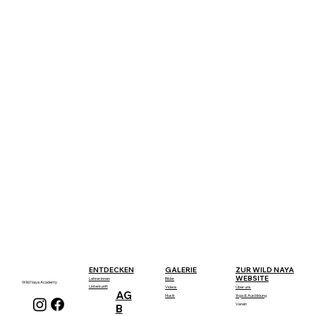
GALERIE
ENTDECKEN
ZUR WILD NAYA
WEBSITE
Lehrer:innen
Bilder
Wild Naya Academy
Unterkunft
Über uns
Videos
AG
Yoga & Ausbildung
Musik
Verein
B