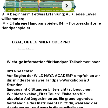
B+
= beginner mit etwas Erfahrung;
AL
= jedes Level
willkommen;
IM
= Erfahrene Handpanspieler;
IM+
= Fortgeschrittene
Handpanspieler
EGAL, OB BEGINNER+ ODER PROFI
Alle Levels sind willkommen
Wichtige Information für Handpan-Teilnehmer:innen
Bitte beachte:
Vor Beginn der WILD NAYA ACADEMY empfehlen wir
dir, mindestens zwei Handpan-Workshops à 3
Stunden
(insgesamt 6 Stunden Unterricht) zu besuchen.
Wir bieten keine „First Touch“-Einheiten für
absolute Anfänger:innen an. Ein grundlegendes
Verständnis des Instruments hilft dir, während der
Academy voll und ganz in die musikalische