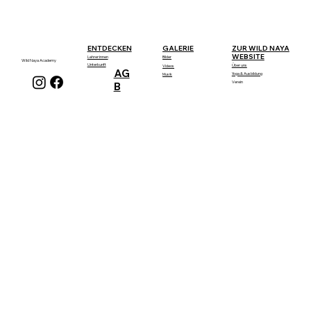
GALERIE
ENTDECKEN
ZUR WILD NAYA
WEBSITE
Lehrer:innen
Bilder
Wild Naya Academy
Unterkunft
Über uns
Videos
AG
Yoga & Ausbildung
Musik
Verein
B